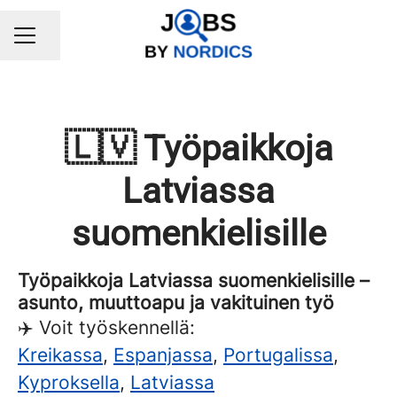
Share page
CAREER MENU
🇱🇻 Työpaikkoja
Latviassa
suomenkielisille
Työpaikkoja Latviassa suomenkielisille –
asunto, muuttoapu ja vakituinen työ
✈️ Voit työskennellä:
Kreikassa
,
Espanjassa
,
Portugalissa
,
Kyproksella
,
Latviassa