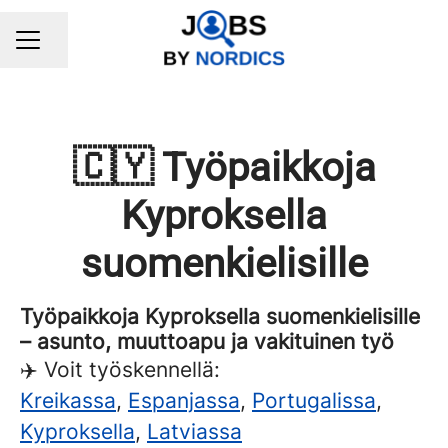
Share page
CAREER MENU
🇨🇾 Työpaikkoja
Kyproksella
suomenkielisille
Työpaikkoja Kyproksella suomenkielisille
– asunto, muuttoapu ja vakituinen työ
✈️ Voit työskennellä:
Kreikassa
,
Espanjassa
,
Portugalissa
,
Kyproksella
,
Latviassa