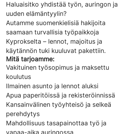
Haluaisitko yhdistää työn, auringon ja
uuden elämäntyylin?
Autamme suomenkielisiä hakijoita
saamaan turvallisia työpaikkoja
Kyprokselta – lennot, majoitus ja
käytännön tuki kuuluvat pakettiin.
Mitä tarjoamme:
Vakituinen työsopimus ja maksettu
koulutus
Ilmainen asunto ja lennot aluksi
Apua paperitöissä ja rekisteröinnissä
Kansainvälinen työyhteisö ja selkeä
perehdytys
Mahdollisuus tasapainottaa työ ja
vapaa-aika auringossa