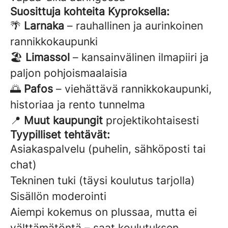
Suosittuja kohteita Kyproksella:
🌴
Larnaka
– rauhallinen ja aurinkoinen
rannikkokaupunki
🏖️
Limassol
– kansainvälinen ilmapiiri ja
paljon pohjoismaalaisia
🌅
Pafos
– viehättävä rannikkokaupunki,
historiaa ja rento tunnelma
📍
Muut kaupungit
projektikohtaisesti
Tyypilliset tehtävät:
Asiakaspalvelu (puhelin, sähköposti tai
chat)
Tekninen tuki (täysi koulutus tarjolla)
Sisällön moderointi
Aiempi kokemus on plussaa, mutta ei
välttämätöntä – saat koulutuksen