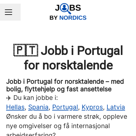
Share page
CAREER MENU
🇵🇹 Jobb i Portugal
for norsktalende
Jobb i Portugal for norsktalende – med
bolig, flyttehjelp og fast ansettelse
✈️ Du kan jobbe i:
Hellas
,
Spania
,
Portugal
,
Kypros
,
Latvia
Ønsker du å bo i varmere strøk, oppleve
nye omgivelser og få internasjonal
arbeidserfaring?