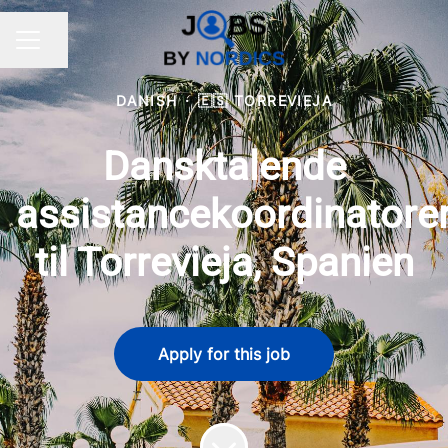
Share page
CAREER MENU
DANISH
·
🇪🇸 TORREVIEJA
Dansktalende
assistancekoordinatore
til Torrevieja, Spanien
Apply for this job