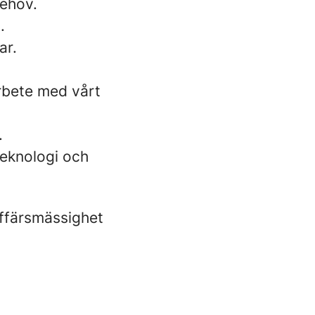
behov.
.
ar.
rbete med vårt
.
teknologi och
affärsmässighet