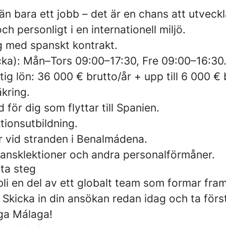
än bara ett jobb – det är en chans att utveck
ch personligt i en internationell miljö.
ng med spanskt kontrakt.
cka): Mån–Tors 09:00–17:30, Fre 09:00–16:30
ig lön: 36 000 € brutto/år + upp till 6 000 € 
äkring.
 för dig som flyttar till Spanien.
tionsutbildning.
 vid stranden i Benalmádena.
spansklektioner och andra personalförmåner.
sta steg
bli en del av ett globalt team som formar fra
 Skicka in din ansökan redan idag och ta förs
liga Málaga!