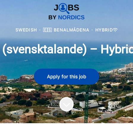
SWEDISH
·
🇪🇸 BENALMÁDENA
·
HYBRID
t (svensktalande) – Hybri
Apply for this job