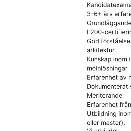
Kandidatexame
3–6+ års erfare
Grundläggande 
L200-certifieri
God förståelse
arkitektur.
Kunskap inom id
molnlösningar.
Erfarenhet av 
Dokumenterat s
Meriterande:
Erfarenhet från
Utbildning ino
eller master).
Vi erbjuder