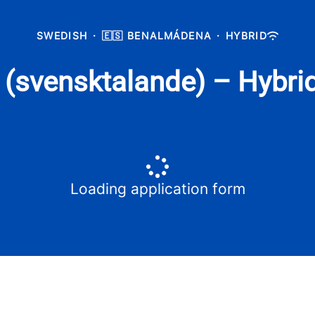
SWEDISH
·
🇪🇸 BENALMÁDENA
·
HYBRID
t (svensktalande) – Hybri
Loading application form