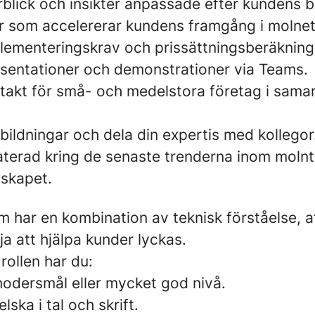
rblick och insikter anpassade efter kundens 
r som accelererar kundens framgång i molnet
plementeringskrav och prissättningsberäkning
entationer och demonstrationer via Teams.
takt för små- och medelstora företag i sama
tbildningar och dela din expertis med kollegor
aterad kring de senaste trenderna inom moln
skapet.
om har en kombination av teknisk förståelse, 
lja att hjälpa kunder lyckas.
 rollen har du:
dersmål eller mycket god nivå.
ska i tal och skrift.