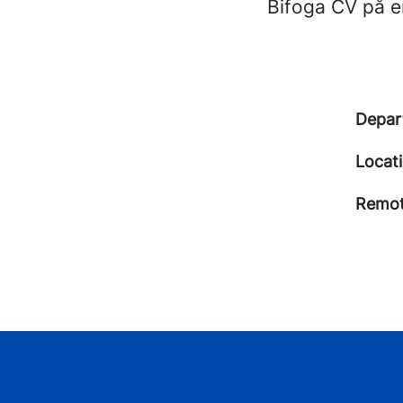
Bifoga CV på e
Depar
Locat
Remot