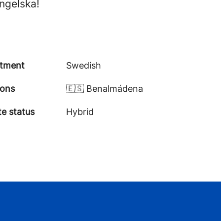
ngelska!
tment
Swedish
ions
🇪🇸 Benalmádena
e status
Hybrid