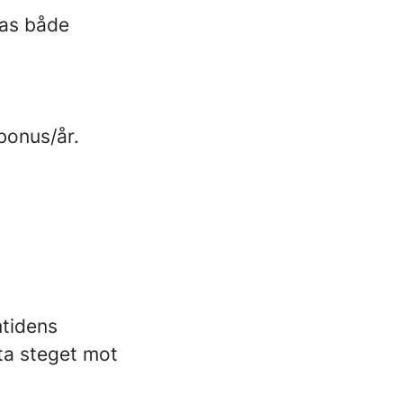
las både
.
bonus/år.
mtidens
ta steget mot