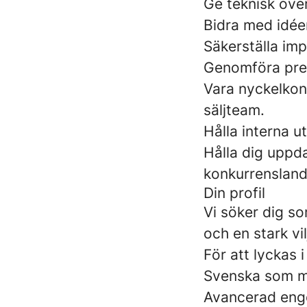
Ge teknisk öve
Bidra med idée
Säkerställa im
Genomföra pres
Vara nyckelkon
säljteam.
Hålla interna u
Hålla dig uppd
konkurrensland
Din profil
Vi söker dig s
och en stark vi
För att lyckas i
Svenska som mo
Avancerad engel