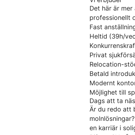
Det här är mer 
professionellt o
Fast anställni
Heltid (39h/ve
Konkurrenskraft
Privat sjukförs
Relocation-stöd
Betald introduk
Modernt kontor
Möjlighet till 
Dags att ta nä
Är du redo att 
molnlösningar?
en karriär i so