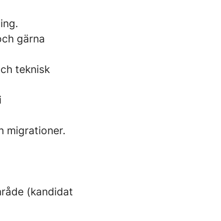
ing.
och gärna
ch teknisk
i
 migrationer.
mråde (kandidat